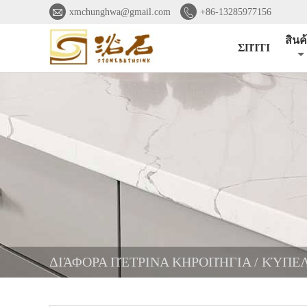


xmchunghwa@gmail.com
+86-13285977156
สินค
ΣΠΊΤΙ
ΔΙΆΦΟΡΑ ΠΈΤΡΙΝΑ ΚΗΡΟΠΉΓΙΑ / ΚΎΠΕ