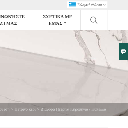
Ελληνική γλώσσα

ΙΝΩΝΉΣΤΕ
ΣΧΕΤΙΚΆ ΜΕ
ΖΊ ΜΑΣ
ΕΜΆΣ

όθεση
>
Πέτρινο κερί
>
Διάφορα Πέτρινα Κηροπήγια / Κύπελλα