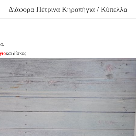
Διάφορα Πέτρινα Κηροπήγια / Κύπελλα
α.
γιο
και δίσκος