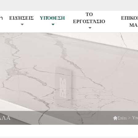
ΤΟ
้า
ΕΙΔΉΣΕΙΣ
ΥΠΌΘΕΣΗ
ΕΠΙΚΟ
ΕΡΓΟΣΤΆΣΙΟ
ΜΑ
ΛΛΑ

>
Υπ
Σπίτι