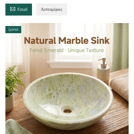

Email
Λεπτομέριες
ζεστό