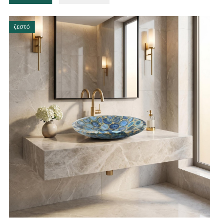
ζεστό