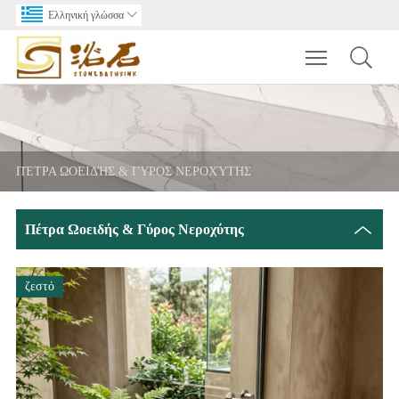
Ελληνική γλώσσα

Toggle main m
ΠΈΤΡΑ ΩΟΕΙΔΉΣ & ΓΎΡΟΣ ΝΕΡΟΧΎΤΗΣ
Πέτρα Ωοειδής & Γύρος Νεροχύτης
ζεστό