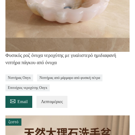
Φυσικός ροζ όνυχα νεροχύτης με γυαλιστερό ημιδιαφανή
νιπτήρα πάγκου από όνυχα
Νιπτήρας Onyx
Νιπτήρας από μάρμαρο από φυσική πέτρα
Επιτοίχιος νεροχύτης Onyx

Email
Λεπτομέριες
ζεστό