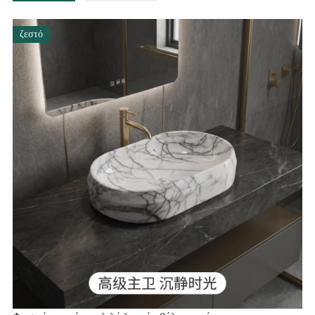
ζεστό