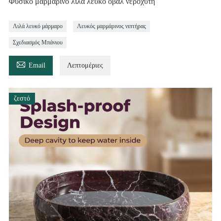
Φυσικό μαρμάρινο λιλά λευκό οβάλ νεροχύτη
Λιλά λευκό μάρμαρο
Λευκός μαρμάρινος νιπτήρας
Σχεδιασμός Μπάνιου

Email
Λεπτομέριες
ζεστό