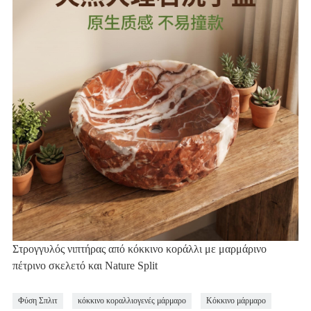
Στρογγυλός νιπτήρας από κόκκινο κοράλλι με μαρμάρινο
πέτρινο σκελετό και Nature Split
Φύση Σπλιτ
κόκκινο κοραλλιογενές μάρμαρο
Κόκκινο μάρμαρο