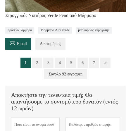
Στρογγυλός Νιπτήρας Verde Fend από Μάρμαρο
πράσινο μάρμαρο
Μάρμαρο Alpi verde
μαρμάρινος νεροχύτης

Email
Λεπτομέριες
1
2
3
4
5
6
7
>
Σύνολο 92 εγγραφές
Αποκτήστε την τελευταία τιμή; Θα
απαντήσουμε το συντομότερο δυνατόν (εντός
12 ωρών)