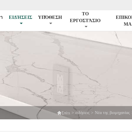
ΤΟ
้า
ΕΙΔΉΣΕΙΣ
ΥΠΌΘΕΣΗ
ΕΠΙΚΟ
ΕΡΓΟΣΤΆΣΙΟ
ΜΑ

>
ειδήσεις
>
Νέα της βιομηχανίας
Σπίτι