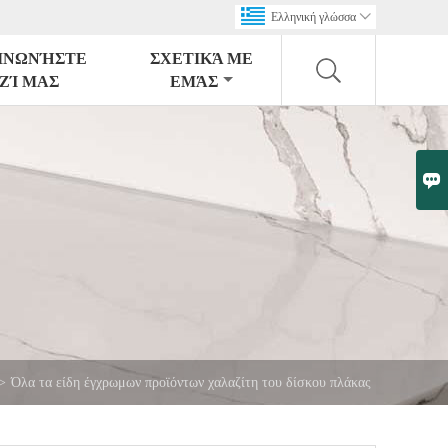
Ελληνική γλώσσα

ΙΝΩΝΉΣΤΕ
ΣΧΕΤΙΚΆ ΜΕ
ΖΊ ΜΑΣ
ΕΜΆΣ

>
Όλα τα είδη έγχρωμων προϊόντων χαλαζίτη του δίσκου πλάκας