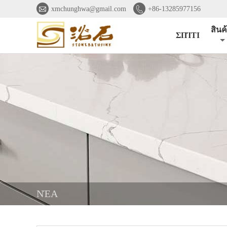


xmchunghwa@gmail.com
+86-13285977156
สินค
ΣΠΊΤΙ
ΝΈΑ