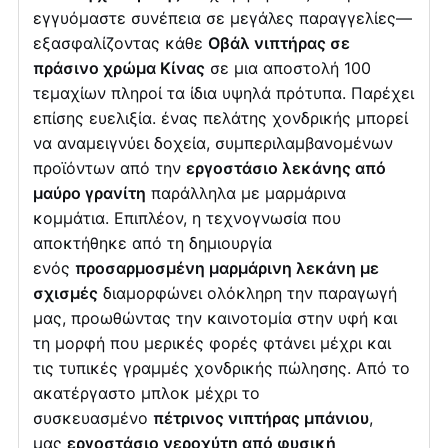
εγγυόμαστε συνέπεια σε μεγάλες παραγγελίες—
εξασφαλίζοντας κάθε
Οβάλ νιπτήρας σε
πράσινο χρώμα Κίνας
σε μια αποστολή 100
τεμαχίων πληροί τα ίδια υψηλά πρότυπα. Παρέχει
επίσης ευελιξία. ένας πελάτης χονδρικής μπορεί
να αναμειγνύει δοχεία, συμπεριλαμβανομένων
προϊόντων από την
εργοστάσιο λεκάνης από
μαύρο γρανίτη
παράλληλα με μαρμάρινα
κομμάτια. Επιπλέον, η τεχνογνωσία που
αποκτήθηκε από τη δημιουργία
ενός
προσαρμοσμένη μαρμάρινη λεκάνη με
σχισμές
διαμορφώνει ολόκληρη την παραγωγή
μας, προωθώντας την καινοτομία στην υφή και
τη μορφή που μερικές φορές φτάνει μέχρι και
τις τυπικές γραμμές χονδρικής πώλησης. Από το
ακατέργαστο μπλοκ μέχρι το
συσκευασμένο
πέτρινος νιπτήρας μπάνιου
,
μας
εργοστάσιο νεροχύτη από φυσική