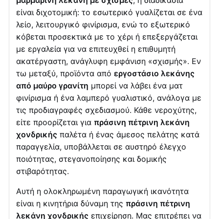
μαρμάρινη λεκάνη με σχισμές
, η διαδικασία
είναι διχοτομική: το εσωτερικό γυαλίζεται σε ένα
λείο, λειτουργικό φινίρισμα, ενώ το εξωτερικό
κόβεται προσεκτικά με το χέρι ή επεξεργάζεται
με εργαλεία για να επιτευχθεί η επιθυμητή
ακατέργαστη, ανάγλυφη εμφάνιση «σχισμής». Εν
τω μεταξύ, προϊόντα από
εργοστάσιο λεκάνης
από μαύρο γρανίτη
μπορεί να λάβει ένα ματ
φινίρισμα ή ένα λαμπερό γυαλιστικό, ανάλογα με
τις προδιαγραφές σχεδιασμού. Κάθε νεροχύτης,
είτε προορίζεται για
πράσινη πέτρινη λεκάνη
χονδρικής
παλέτα ή ένας άμεσος πελάτης κατά
παραγγελία, υποβάλλεται σε αυστηρό έλεγχο
ποιότητας, στεγανοποίησης και δομικής
στιβαρότητας.
Αυτή η ολοκληρωμένη παραγωγική ικανότητα
είναι η κινητήρια δύναμη της
πράσινη πέτρινη
λεκάνη χονδρικής
επιχείρηση. Μας επιτρέπει να