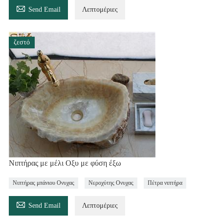

Send Email
Λεπτομέριες
ζεστό
Νιπτήρας με μέλι Οξυ με φύση έξω
Νιπτήρας μπάνιου Ονυχας
Νεροχύτης Ονυχας
Πέτρα νιπτήρα

Send Email
Λεπτομέριες