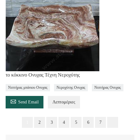
το κόκκινο Ονυχας Τέχνη Νεροχύτης
Νιπτήρας μπάνιου Ονυχας
Νεροχύτης Ονυχας
Νιπτήρας Ονυχας

Send Email
Λεπτομέριες
1
2
3
4
5
6
7