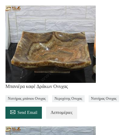
Μπανιέρα καφέ Δράκων Ονυχας
Νιπτήρας μπάνιου Ονυχας
Νεροχύτης Ονυχας
Νιπτήρας Ονυχας

Send Email
Λεπτομέριες