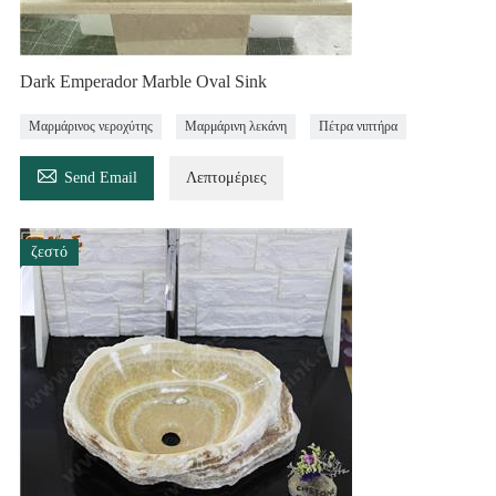
Dark Emperador Marble Oval Sink
Μαρμάρινος νεροχύτης
Μαρμάρινη λεκάνη
Πέτρα νιπτήρα

Send Email
Λεπτομέριες
ζεστό