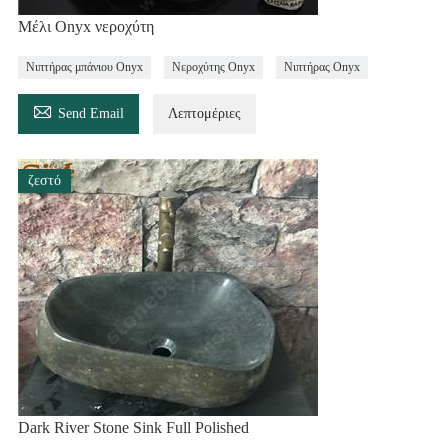
Μέλι Onyx νεροχύτη
Νιπτήρας μπάνιου Onyx
Νεροχύτης Onyx
Νιπτήρας Onyx

Send Email
Λεπτομέριες
ζεστό
Dark River Stone Sink Full Polished