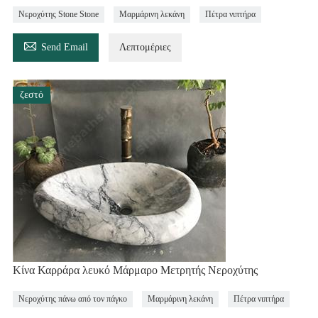
Νεροχύτης Stone Stone
Μαρμάρινη λεκάνη
Πέτρα νιπτήρα

Send Email
Λεπτομέριες
ζεστό
Κίνα Καρράρα λευκό Μάρμαρο Μετρητής Νεροχύτης
Νεροχύτης πάνω από τον πάγκο
Μαρμάρινη λεκάνη
Πέτρα νιπτήρα