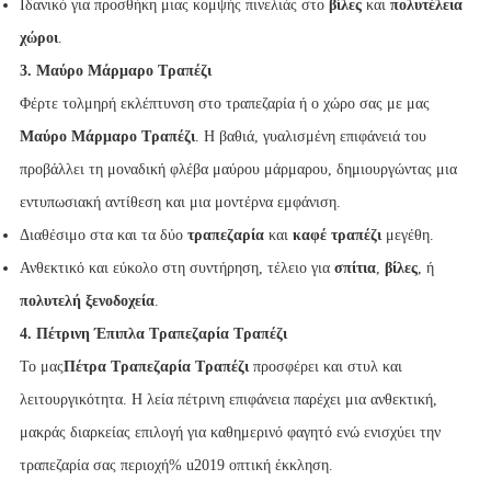
Ιδανικό για προσθήκη μιας κομψής πινελιάς στο
βίλες
και
πολυτέλεια
χώροι
.
3. Μαύρο Μάρμαρο Τραπέζι
Φέρτε τολμηρή εκλέπτυνση στο τραπεζαρία ή ο χώρο σας με μας
Μαύρο Μάρμαρο Τραπέζι
. Η βαθιά, γυαλισμένη επιφάνειά του
προβάλλει τη μοναδική φλέβα μαύρου μάρμαρου, δημιουργώντας μια
εντυπωσιακή αντίθεση και μια μοντέρνα εμφάνιση.
Διαθέσιμο στα και τα δύο
τραπεζαρία
και
καφέ τραπέζι
μεγέθη.
Ανθεκτικό και εύκολο στη συντήρηση, τέλειο για
σπίτια
,
βίλες
, ή
πολυτελή ξενοδοχεία
.
4. Πέτρινη Έπιπλα Τραπεζαρία Τραπέζι
Το μας
Πέτρα Τραπεζαρία Τραπέζι
προσφέρει και στυλ και
λειτουργικότητα. Η λεία πέτρινη επιφάνεια παρέχει μια ανθεκτική,
μακράς διαρκείας επιλογή για καθημερινό φαγητό ενώ ενισχύει την
τραπεζαρία σας περιοχή% u2019 οπτική έκκληση.