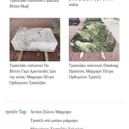
Τραπεζάκι σαλονιού Calacatta
πόδια
Βιόλα Μωβ
Τραπεζάκι σαλονιού Da
Τραπεζάκι σαλονιού Dandong
Βίντσι Γκρί Αρκτοειδές ζώο
Πράσινος Μάρμαρο Πέτρα
της ασίας Μάρμαρο Πέτρα
Ορθογώνιο Τραπέζι
Ορθογώνιο Τραπεζάκι
προϊόν Tag:
Αντίκα Ξύλινο Μάρμαρο
Τραπέζι από μαύρο μάρμαρο