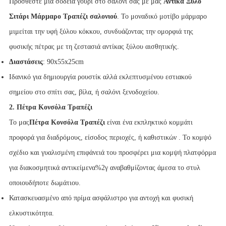
Προσθέστε μια σοδειά γούρι στο σαλόνι σας με μας
Αντίκα Ξύλο
Σιτάρι Μάρμαρο Τραπέζι σαλονιού
. Το μοναδικό μοτίβο μάρμαρο
μιμείται την υφή ξύλου κόκκου, συνδυάζοντας την ομορφιά της
φυσικής πέτρας με τη ζεστασιά αντίκας ξύλου αισθητικής.
Διαστάσεις
: 90x55x25cm
Ιδανικό για δημιουργία ρουστίκ αλλά εκλεπτυσμένου εστιακού
σημείου στο σπίτι σας, βίλα, ή σαλόνι ξενοδοχείου.
2. Πέτρα Κονσόλα Τραπέζι
Το μας
Πέτρα Κονσόλα Τραπέζι
είναι ένα εκπληκτικό κομμάτι
προφορά για διαδρόμους, είσοδος περιοχές, ή καθιστικών . Το κομψό
σχέδιο και γυαλισμένη επιφάνειά του προσφέρει μια κομψή πλατφόρμα
για διακοσμητικά αντικείμενα%2γ αναβαθμίζοντας άμεσα το στυλ
οποιουδήποτε δωμάτιου.
Κατασκευασμένο από πρίμα ασφάλιστρο για αντοχή και φυσική
ελκυστικότητα.