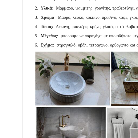
2.
Υλικά:
Μάρμαρο, ψαμμίτης, γρανίτης, τραβερτίνης, ασ
3.
Χρώμα
: Μαύρο, λευκό, κόκκινο, πράσινο, καφέ, γκρι,
4.
Τύπος:
Λεκάνη, μπανιέρα, κρήνη, γλάστρα, στυλοβάτης,
5.
Μέγεθος:
μπορούμε να παραγάγουμε οποιοδήποτε μέ
6.
Σχήμα:
στρογγυλό, οβάλ, τετράγωνο, ορθογώνιο και 