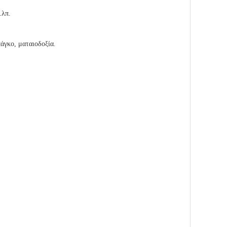
κ.λπ.
πάγκο, ματαιοδοξία.