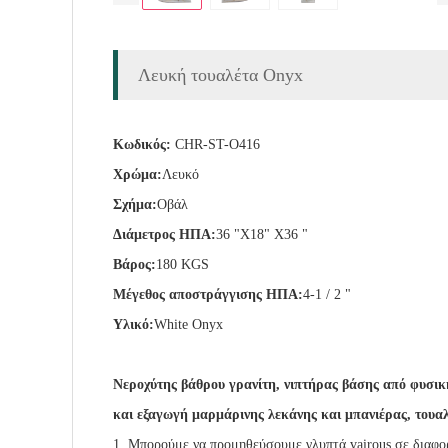
Λευκή τουαλέτα Onyx
Κωδικός:
CHR-ST-O416
Χρώμα:
Λευκό
Σχήμα:
Οβάλ
Διάμετρος ΗΠΑ:
36 "X18" X36 "
Βάρος:
180 KGS
Μέγεθος αποστράγγισης ΗΠΑ:
4-1 / 2 "
Υλικό:
White Onyx
Νεροχύτης βάθρου γρανίτη, νιπτήρας βάσης από φυσι
και εξαγωγή μαρμάρινης λεκάνης και μπανιέρας, τουαλέ
1. Μπορούμε να προμηθεύσουμε γλυπτά vairous σε διαφο