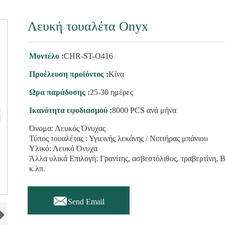
Λευκή τουαλέτα Onyx
Μοντέλο :
CHR-ST-O416
Προέλευση προϊόντος :
Κίνα
Ωρα παράδοσης :
25-30 ημέρες
Ικανότητα εφοδιασμού :
8000 PCS ανά μήνα
Όνομα: Λευκός Όνυχας
Τύπος τουαλέτας : Υγιεινής λεκάνης / Νιπτήρας μπάνιου
Υλικό: Λευκό Όνυχα
Άλλα υλικά Επιλογή: Γρανίτης, ασβεστόλιθος, τραβερτίνη, 
κ.λπ.

Send Email