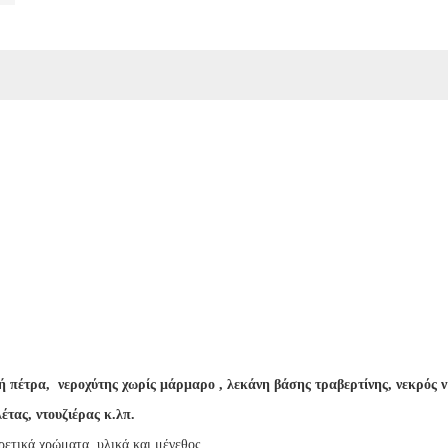
κή πέτρα,
νεροχύτης
χωρίς μάρμαρο
, λεκάνη βάσης τραβερτίνης, νεκρός 
τας, ντουζιέρας κ.λπ.
ρετικά χρώματα, υλικά και μέγεθος.