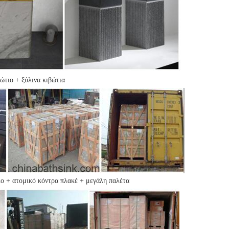
τιο + ξύλινα κιβώτια
ο + ατομικό κόντρα πλακέ + μεγάλη παλέτα