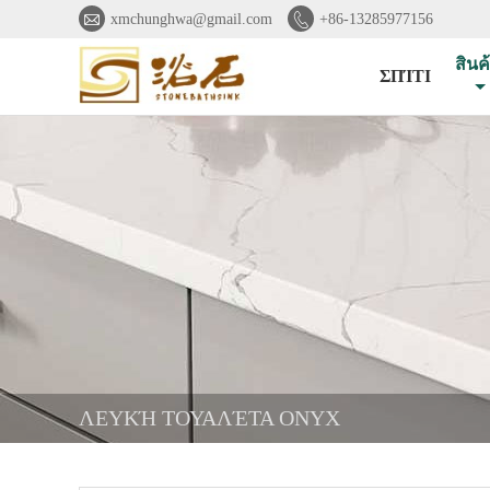


xmchunghwa@gmail.com
+86-13285977156
สินค
ΣΠΊΤΙ
ΛΕΥΚΉ ΤΟΥΑΛΈΤΑ ONYX