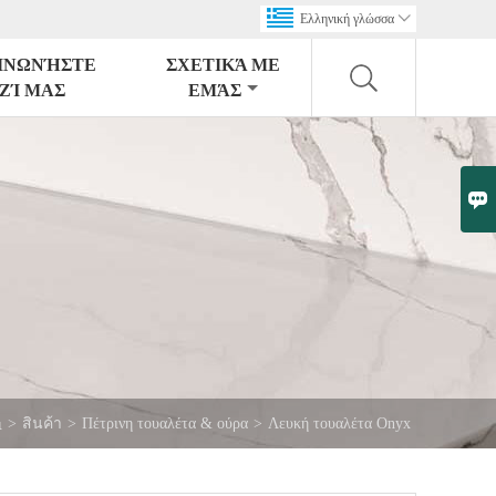
Ελληνική γλώσσα

ΙΝΩΝΉΣΤΕ
ΣΧΕΤΙΚΆ ΜΕ
ΖΊ ΜΑΣ
ΕΜΆΣ

>
สินค้า
>
Πέτρινη τουαλέτα & ούρα
>
Λευκή τουαλέτα Onyx
ι