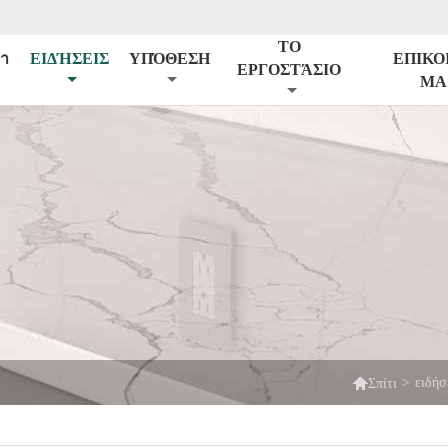
ΤΟ
้า
ΕΙΔΉΣΕΙΣ
ΥΠΌΘΕΣΗ
ΕΠΙΚΟ
ΕΡΓΟΣΤΆΣΙΟ
ΜΑ

>
ειδήσ
Σπίτι