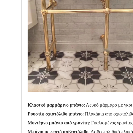
Κλασικό μαρμάρινο μπάνιο
: Λευκό μάρμαρο με γκρι 
Ρουστίκ σχιστόλιθο μπάνιο
: Πλακάκια από σχιστόλιθ
Μοντέρνο μπάνιο από γρανίτη
: Γυαλισμένος γρανίτης
Μπάνιο με ζεστό ασβεστόλιθο
: Ασβεστολιθικά πλακάκ