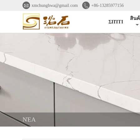


xmchunghwa@gmail.com
+86-13285977156
สินค
ΣΠΊΤΙ
ΝΈΑ