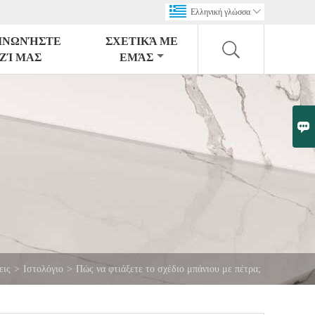
Ελληνική γλώσσα

ΙΝΩΝΉΣΤΕ
ΣΧΕΤΙΚΆ ΜΕ
ΖΊ ΜΑΣ
ΕΜΆΣ

εις
>
Ιστολόγιο
>
Πώς να φτιάξετε το σχέδιο μπάνιου με πέτρα;