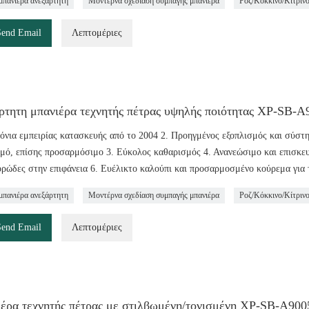
μπανιέρα ανεξάρτητη
Μοντέρνα σχεδίαση συμπαγής μπανιέρα
Ροζ/Κόκκινο/Κίτριν
Send Email
Λεπτομέριες
ρτητη μπανιέρα τεχνητής πέτρας υψηλής ποιότητας ΧΡ-SB-A
ρόνια εμπειρίας κατασκευής από το 2004 2. Προηγμένος εξοπλισμός και σύστ
μό, επίσης προσαρμόσιμο 3. Εύκολος καθαρισμός 4. Ανανεώσιμο και επισκευάσ
ρώδες στην επιφάνεια 6. Ευέλικτο καλούπι και προσαρμοσμένο κούρεμα για 
μπανιέρα ανεξάρτητη
Μοντέρνα σχεδίαση συμπαγής μπανιέρα
Ροζ/Κόκκινο/Κίτριν
Send Email
Λεπτομέριες
έρα τεχνητής πέτρας με στιλβωμένη/τονισμένη ΧΡ-SB-A900