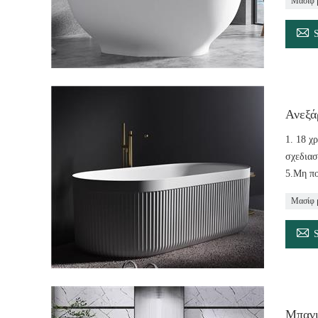
Μασίφ 

Ανεξά
1. 18 χ
σχεδιασ
5.Μη πο
Μασίφ 

Μπανι