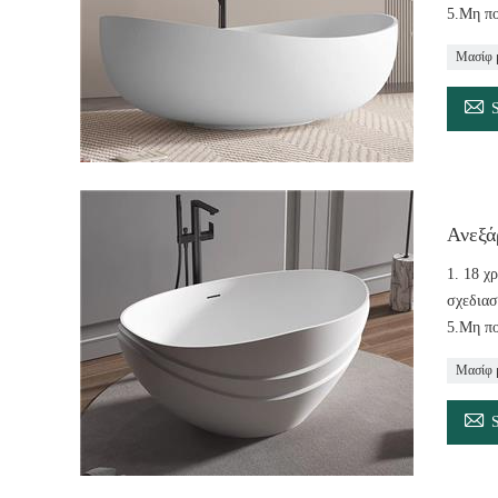
5.Μη πο
Μασίφ 

Ανεξά
1. 18 χ
σχεδιασ
5.Μη πο
Μασίφ 
