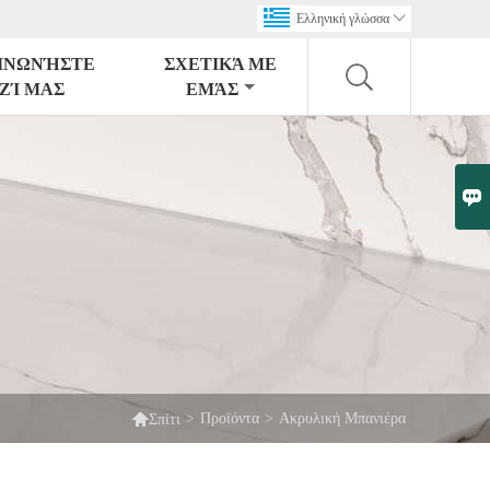
Ελληνική γλώσσα

ΙΝΩΝΉΣΤΕ
ΣΧΕΤΙΚΆ ΜΕ
ΖΊ ΜΑΣ
ΕΜΆΣ


>
Προϊόντα
>
Ακρυλική Μπανιέρα
Σπίτι