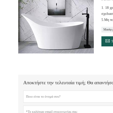
1. 18 χ
σχεδιασ
5.Μη πο
Μασίφ 

Αποκτήστε την τελευταία τιμή; Θα απαντήσ