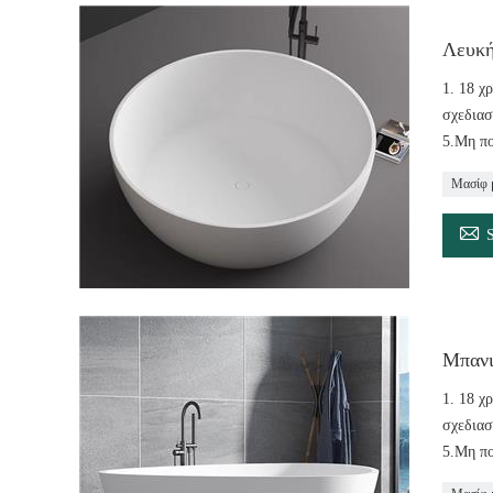
Λευκή
1. 18 χ
σχεδιασ
5.Μη πο
Μασίφ 

Μπανι
1. 18 χ
σχεδιασ
5.Μη πο