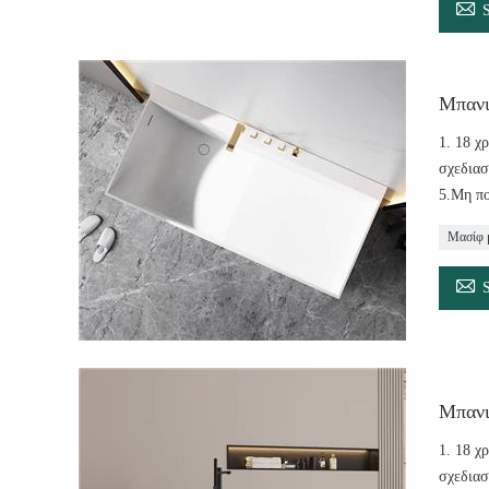

Μπανι
1. 18 χ
σχεδιασ
5.Μη πο
Μασίφ 

Μπανι
1. 18 χ
σχεδιασ