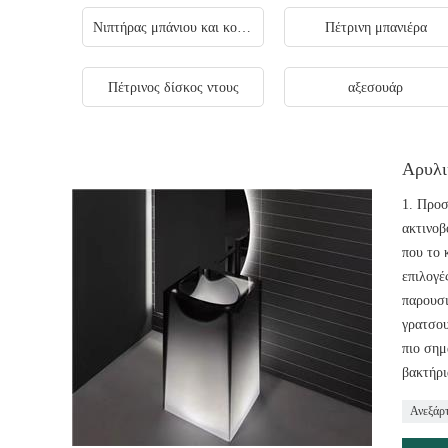
Νιπτήρας μπάνιου και κουζίνας
Πέτρινη μπανιέρα
Πέτρινος δίσκος ντους
αξεσουάρ
Αρυλι
1. Προσ
ακτινοβ
που το 
επιλογέ
παρουσι
γρατσου
πιο σημ
βακτήρι
Ανεξάρ