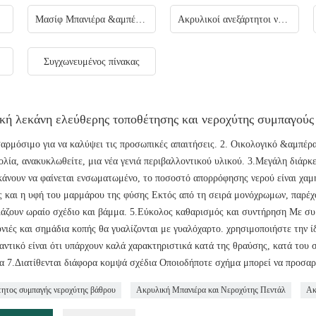
Μασίφ Μπανιέρα &αμπέραζ; Νεροχύτης
Ακρυλικοί ανεξάρτητοι νεροχύτες συμπαγούς βάθρου
Συγχωνευμένος πίνακας
κή λεκάνη ελεύθερης τοποθέτησης και νεροχύτης συμπα
αρμόσιμο για να καλύψει τις προσωπικές απαιτήσεις. 2. Οικολογικό &αμπέ
ολία, ανακυκλωθείτε, μια νέα γενιά περιβαλλοντικού υλικού. 3.Μεγάλη διάρκε
κάνουν να φαίνεται ενσωματωμένο, το ποσοστό απορρόφησης νερού είναι χαμ
ς και η υφή του μαρμάρου της φύσης Εκτός από τη σειρά μονόχρωμων, παρέχ
άζουν ωραίο σχέδιο και βάμμα. 5.Εύκολος καθαρισμός και συντήρηση Με συ
νιές και σημάδια κοπής θα γυαλίζονται με γυαλόχαρτο. χρησιμοποιήστε την ίδ
αντικό είναι ότι υπάρχουν καλά χαρακτηριστικά κατά της θραύσης, κατά του
α 7.Διατίθενται διάφορα κομψά σχέδια Οποιοδήποτε σχήμα μπορεί να προσαρ
τητος συμπαγής νεροχύτης βάθρου
Ακρυλική Μπανιέρα και Νεροχύτης Πεντάλ
Ακ