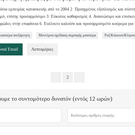
ρόνια εμπειρίας κατασκευής από το 2004 2. Προηγμένος εξοπλισμός και σύστ
μό, επίσης προσαρμόσιμο 3. Εύκολος καθαρισμός 4. Ανανεώσιμο και επισκευάσ
ρώδες στην επιφάνεια 6. Ευέλικτο καλούπι και προσαρμοσμένο κούρεμα για 
μπανιέρα ανεξάρτητη
Μοντέρνα σχεδίαση συμπαγής μπανιέρα
Ροζ/Κόκκινο/Κίτριν
Send Email
Λεπτομέριες
1
2
ουμε το συντομότερο δυνατόν (εντός 12 ωρών)