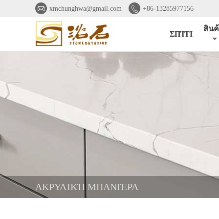


xmchunghwa@gmail.com
+86-13285977156
สินค
ΣΠΊΤΙ
ΑΚΡΥΛΙΚΉ ΜΠΑΝΙΈΡΑ